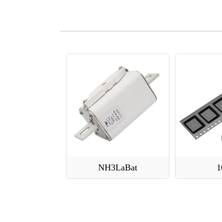
NH3LaBat
1