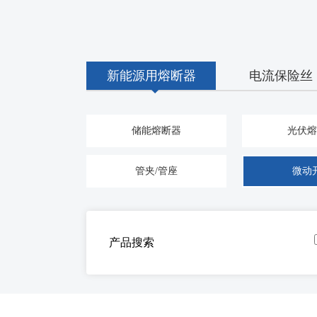
新能源用熔断器
电流保险丝
储能熔断器
光伏熔
管夹/管座
微动
产品搜索