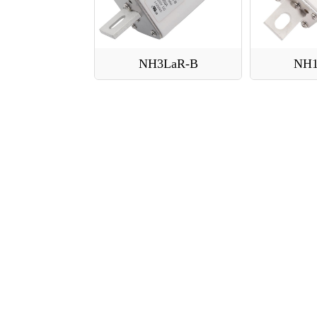
NH3LaR-B
NH1