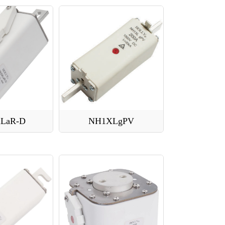
LaR-D
NH1XLgPV