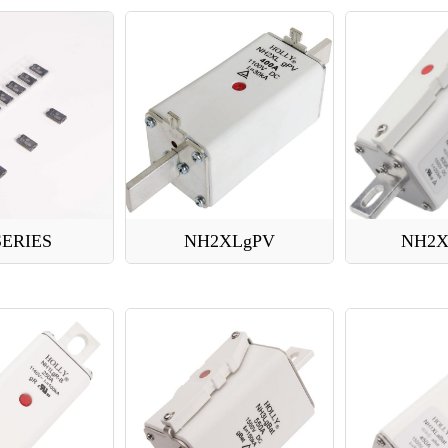
SERIES
NH2XLgPV
NH2X