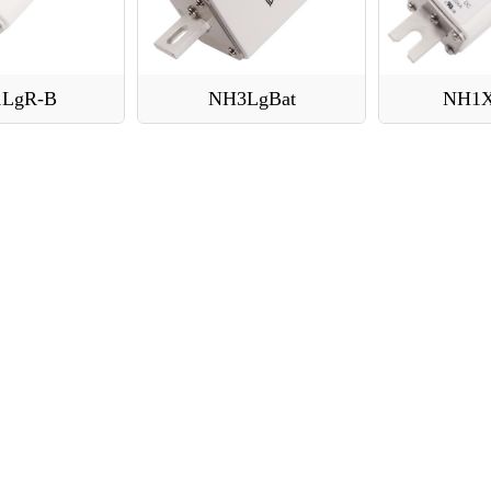
LgR-B
NH3LgBat
NH1X