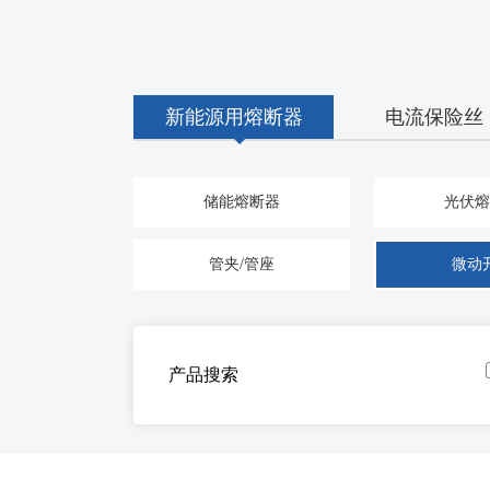
新能源用熔断器
电流保险丝
储能熔断器
光伏熔
管夹/管座
微动
产品搜索