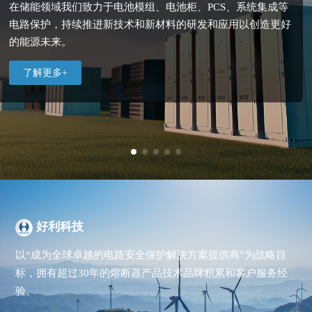
在储能领域我们致力于电池模组、电池柜、PCS、系统集成等
专注为客户提供可靠电力和持久价值，应用于组串式逆变器、
我们提供可靠、全面的风电解决方案，致力于减少碳排放、提
共同推动人类动力能源的更大进步,我们的产品涵盖动力电池、
基于稳定动力，保证绿色出行，应用于直流充电桩、交流充电
智能家居赋能美好生活，广泛应用于家用电器、电源、照明等
人工智能、物联网(IOT)、大数据分析、智能机房等新一代信息
电路
集中式逆变器和光伏汇流箱等电路保护,选择我们的光伏解决方
高能源效率,
高压配电盒、车载充电机、电池管理系统等电路安全保护，让
桩电路安全保护，一起推动清洁能源的发展，为可持续出行铺
智能家居领域的电路安全保护，一起开启智慧生活新时代，为
技术系统的电路安全保护，推动制造业的数字化和智能化进
保护，
持续推进新技术和新材料的研发和应用以创造更好
以积极寻求技术突破和产品创新，专业提供风电变
的能源未来。
案你将获得绿色、高效、可持续的能源。
桨系统，变频器中的电路安全保护。
更多人享受更加智慧、清洁的出行体验。
平道路。
客户创造更加便捷、安全、舒适的智能家居体验。
程，为客户创造更高效、可靠、智能的制造解决方案。
了解更多+
好利科技
以“成为全球卓越的电路安全保护解决方案提供商”为战略目
标，拥有超过30年的熔断器产品技术品牌积累和客户服务经
验。