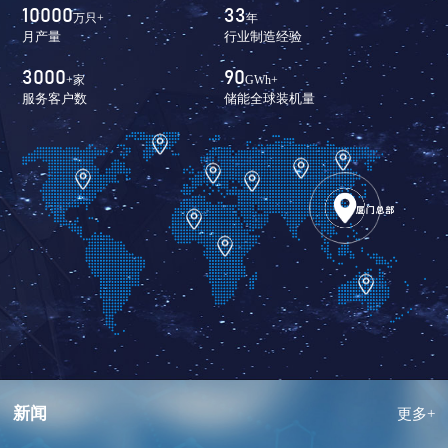
10000
33
万只+
年
月产量
行业制造经验
3000
90
+家
GWh+
服务客户数
储能全球装机量
新闻
更多+