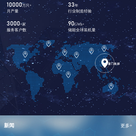
10000
33
万只+
年
月产量
行业制造经验
3000
90
+家
GWh+
服务客户数
储能全球装机量
新闻
更多+