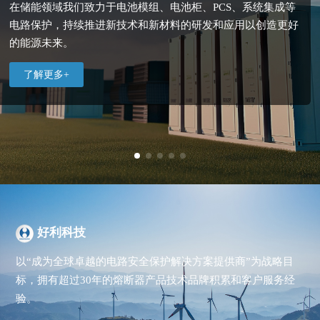
在储能领域我们致力于电池模组、电池柜、PCS、系统集成等
专注为客户提供可靠电力和持久价值，应用于组串式逆变器、
我们提供可靠、全面的风电解决方案，致力于减少碳排放、提
共同推动人类动力能源的更大进步,我们的产品涵盖动力电池、
基于稳定动力，保证绿色出行，应用于直流充电桩、交流充电
智能家居赋能美好生活，广泛应用于家用电器、电源、照明等
人工智能、物联网(IOT)、大数据分析、智能机房等新一代信息
电路
集中式逆变器和光伏汇流箱等电路保护,选择我们的光伏解决方
高能源效率,
高压配电盒、车载充电机、电池管理系统等电路安全保护，让
桩电路安全保护，一起推动清洁能源的发展，为可持续出行铺
智能家居领域的电路安全保护，一起开启智慧生活新时代，为
技术系统的电路安全保护，推动制造业的数字化和智能化进
保护，
持续推进新技术和新材料的研发和应用以创造更好
以积极寻求技术突破和产品创新，专业提供风电变
的能源未来。
案你将获得绿色、高效、可持续的能源。
桨系统，变频器中的电路安全保护。
更多人享受更加智慧、清洁的出行体验。
平道路。
客户创造更加便捷、安全、舒适的智能家居体验。
程，为客户创造更高效、可靠、智能的制造解决方案。
了解更多+
好利科技
以“成为全球卓越的电路安全保护解决方案提供商”为战略目
标，拥有超过30年的熔断器产品技术品牌积累和客户服务经
验。